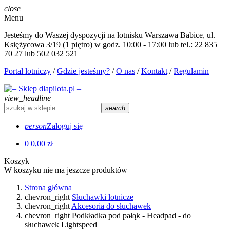
close
Menu
Jesteśmy do Waszej dyspozycji na lotnisku Warszawa Babice, ul.
Księżycowa 3/19 (1 piętro) w godz. 10:00 - 17:00 lub tel.: 22 835
70 27 lub 502 032 521
Portal lotniczy
/
Gdzie jesteśmy?
/
O nas
/
Kontakt
/
Regulamin
view_headline
search
person
Zaloguj się
0
0,00 zł
Koszyk
W koszyku nie ma jeszcze produktów
Strona główna
chevron_right
Słuchawki lotnicze
chevron_right
Akcesoria do słuchawek
chevron_right
Podkładka pod pałąk - Headpad - do
słuchawek Lightspeed