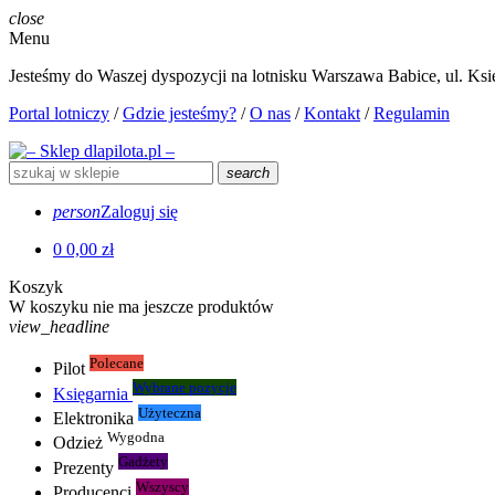
close
Menu
Jesteśmy do Waszej dyspozycji na lotnisku Warszawa Babice, ul. Księ
Portal lotniczy
/
Gdzie jesteśmy?
/
O nas
/
Kontakt
/
Regulamin
search
person
Zaloguj się
0
0,00 zł
Koszyk
W koszyku nie ma jeszcze produktów
view_headline
Polecane
Pilot
Wybrane pozycje
Księgarnia
Użyteczna
Elektronika
Wygodna
Odzież
Gadżety
Prezenty
Wszyscy
Producenci