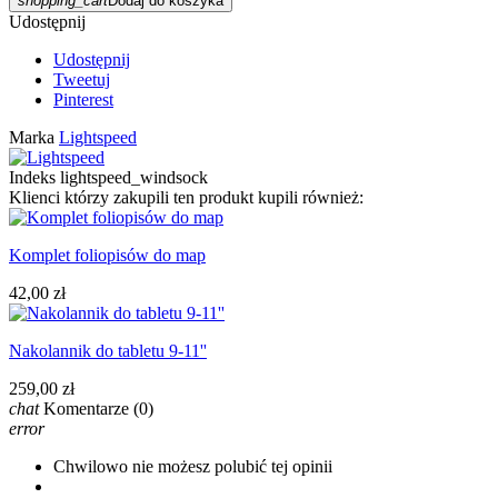
shopping_cart
Dodaj do koszyka
Udostępnij
Udostępnij
Tweetuj
Pinterest
Marka
Lightspeed
Indeks
lightspeed_windsock
Klienci którzy zakupili ten produkt kupili również:
Komplet foliopisów do map
42,00 zł
Nakolannik do tabletu 9-11''
259,00 zł
chat
Komentarze
(0)
error
Chwilowo nie możesz polubić tej opinii