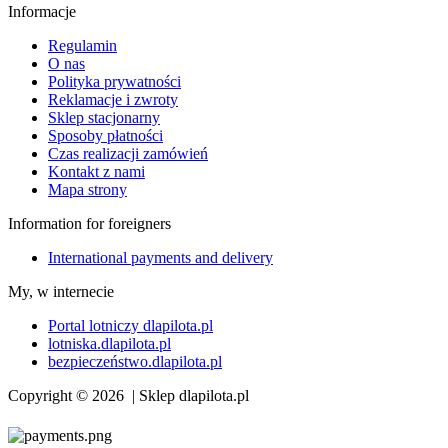
Informacje
Regulamin
O nas
Polityka prywatności
Reklamacje i zwroty
Sklep stacjonarny
Sposoby płatności
Czas realizacji zamówień
Kontakt z nami
Mapa strony
Information for foreigners
International payments and delivery
My, w internecie
Portal lotniczy dlapilota.pl
lotniska.dlapilota.pl
bezpieczeństwo.dlapilota.pl
Copyright © 2026 | Sklep dlapilota.pl