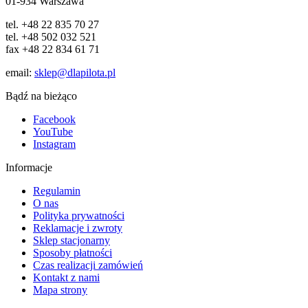
01-934 Warszawa
tel. +48 22 835 70 27
tel. +48 502 032 521
fax +48 22 834 61 71
email:
sklep@dlapilota.pl
Bądź na bieżąco
Facebook
YouTube
Instagram
Informacje
Regulamin
O nas
Polityka prywatności
Reklamacje i zwroty
Sklep stacjonarny
Sposoby płatności
Czas realizacji zamówień
Kontakt z nami
Mapa strony