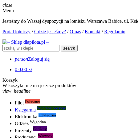
close
Menu
Jesteśmy do Waszej dyspozycji na lotnisku Warszawa Babice, ul. Księ
Portal lotniczy
/
Gdzie jesteśmy?
/
O nas
/
Kontakt
/
Regulamin
search
person
Zaloguj się
0
0,00 zł
Koszyk
W koszyku nie ma jeszcze produktów
view_headline
Polecane
Pilot
Wybrane pozycje
Księgarnia
Użyteczna
Elektronika
Wygodna
Odzież
Gadżety
Prezenty
Wszyscy
Producenci