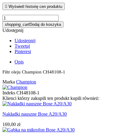

Wyświetl historię cen produktu
shopping_cart
Dodaj do koszyka
Udostępnij
Udostępnij
Tweetuj
Pinterest
Opis
Filtr oleju Champion CH48108-1
Marka
Champion
Indeks
CH48108-1
Klienci którzy zakupili ten produkt kupili również:
Nakładki nauszne Bose A20/A30
169,00 zł