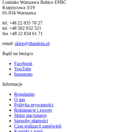
Lotnisko Warszawa Babice EPBC
Księżycowa 3/19
01-934 Warszawa
tel. +48 22 835 70 27
tel. +48 502 032 521
fax +48 22 834 61 71
email:
sklep@dlapilota.pl
Bądź na bieżąco
Facebook
YouTube
Instagram
Informacje
Regulamin
O nas
Polityka prywatności
Reklamacje i zwroty
Sklep stacjonarny
Sposoby płatności
Czas realizacji zamówień
Kontakt z nami