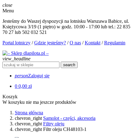
close
Menu
Jesteśmy do Waszej dyspozycji na lotnisku Warszawa Babice, ul.
Księżycowa 3/19 (1 piętro) w godz. 10:00 - 17:00 lub tel.: 22 835
70 27 lub 502 032 521
Portal lotniczy
/
Gdzie jesteśmy?
/
O nas
/
Kontakt
/
Regulamin
view_headline
search
person
Zaloguj się
0
0,00 zł
Koszyk
W koszyku nie ma jeszcze produktów
Strona główna
chevron_right
Samolot - części, akcesoria
chevron_right
Filtry oleju
chevron_right
Filtr oleju CH48103-1