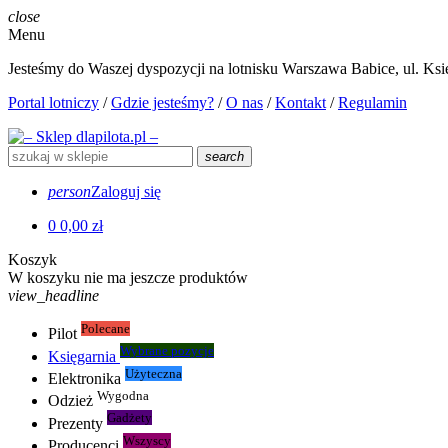
close
Menu
Jesteśmy do Waszej dyspozycji na lotnisku Warszawa Babice, ul. Księ
Portal lotniczy
/
Gdzie jesteśmy?
/
O nas
/
Kontakt
/
Regulamin
search
person
Zaloguj się
0
0,00 zł
Koszyk
W koszyku nie ma jeszcze produktów
view_headline
Polecane
Pilot
Wybrane pozycje
Księgarnia
Użyteczna
Elektronika
Wygodna
Odzież
Gadżety
Prezenty
Wszyscy
Producenci