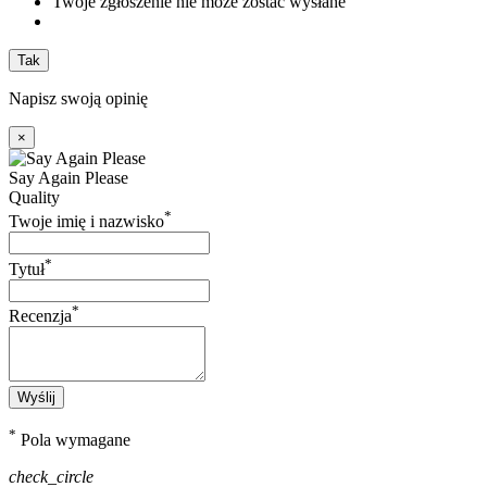
Twoje zgłoszenie nie może zostać wysłane
Tak
Napisz swoją opinię
×
Say Again Please
Quality
*
Twoje imię i nazwisko
*
Tytuł
*
Recenzja
Wyślij
*
Pola wymagane
check_circle