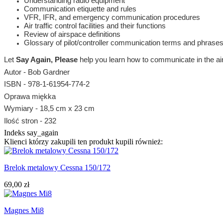
Understanding radio equipment
Communication etiquette and rules
VFR, IFR, and emergency communication procedures
Air traffic control facilities and their functions
Review of airspace definitions
Glossary of pilot/controller communication terms and phrase
Let
Say Again, Please
help you learn how to communicate in the air
Autor - Bob Gardner
ISBN - 978-1-61954-774-2
Oprawa miękka
Wymiary - 18,5 cm x 23 cm
Ilość stron - 232
Indeks
say_again
Klienci którzy zakupili ten produkt kupili również:
Brelok metalowy Cessna 150/172
69,00 zł
Magnes Mi8