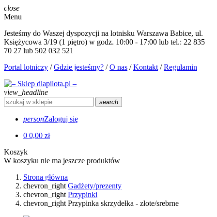
close
Menu
Jesteśmy do Waszej dyspozycji na lotnisku Warszawa Babice, ul.
Księżycowa 3/19 (1 piętro) w godz. 10:00 - 17:00 lub tel.: 22 835
70 27 lub 502 032 521
Portal lotniczy
/
Gdzie jesteśmy?
/
O nas
/
Kontakt
/
Regulamin
view_headline
search
person
Zaloguj się
0
0,00 zł
Koszyk
W koszyku nie ma jeszcze produktów
Strona główna
chevron_right
Gadżety/prezenty
chevron_right
Przypinki
chevron_right
Przypinka skrzydełka - złote/srebrne