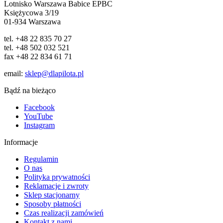
Lotnisko Warszawa Babice EPBC
Księżycowa 3/19
01-934 Warszawa
tel. +48 22 835 70 27
tel. +48 502 032 521
fax +48 22 834 61 71
email:
sklep@dlapilota.pl
Bądź na bieżąco
Facebook
YouTube
Instagram
Informacje
Regulamin
O nas
Polityka prywatności
Reklamacje i zwroty
Sklep stacjonarny
Sposoby płatności
Czas realizacji zamówień
Kontakt z nami