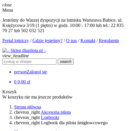
close
Menu
Jesteśmy do Waszej dyspozycji na lotnisku Warszawa Babice, ul.
Księżycowa 3/19 (1 piętro) w godz. 10:00 - 17:00 lub tel.: 22 835
70 27 lub 502 032 521
Portal lotniczy
/
Gdzie jesteśmy?
/
O nas
/
Kontakt
/
Regulamin
view_headline
search
person
Zaloguj się
0
0,00 zł
Koszyk
W koszyku nie ma jeszcze produktów
Strona główna
chevron_right
Akcesoria pilota
chevron_right
Logbooki
chevron_right
Logbook dla pilota śmigłowcowego