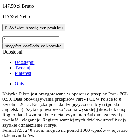
147,50 zł
Brutto
Netto
119,92 zł

Wyświetl historię cen produktu
shopping_cart
Dodaj do koszyka
Udostępnij
Udostępnij
Tweetuj
Pinterest
Opis
Książka Pilota jest przygotowana w oparciu o przepisy Part - FCL
0.50. Data obowiązywania przepisów Part - FCL w Polsce to 8
kwietnia 2013. Książka posiada dwujęzyczne rubryki (polsko-
angielskie). Szyta oprawa wykończona wysokiej jakości okleiną.
Rogi okładki wzmocnione metalowymi narożnikami zapewnią
trwałość i elegancję. Registry ważniejszych działów umożliwiają
szybkie odnalezienie rubryk.
Format A5, 240 stron, miejsce na ponad 1000 wpisów w rejestrze
dziennym lotów.