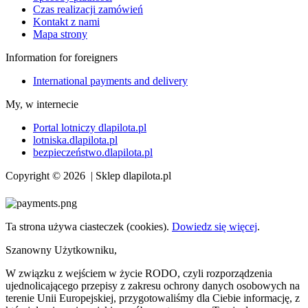
Czas realizacji zamówień
Kontakt z nami
Mapa strony
Information for foreigners
International payments and delivery
My, w internecie
Portal lotniczy dlapilota.pl
lotniska.dlapilota.pl
bezpieczeństwo.dlapilota.pl
Copyright © 2026 | Sklep dlapilota.pl
Ta strona używa ciasteczek (cookies).
Dowiedz się więcej
.
Szanowny Użytkowniku,
W związku z wejściem w życie RODO, czyli rozporządzenia
ujednolicającego przepisy z zakresu ochrony danych osobowych na
terenie Unii Europejskiej, przygotowaliśmy dla Ciebie informację, z