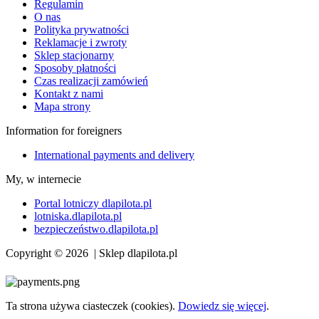
Regulamin
O nas
Polityka prywatności
Reklamacje i zwroty
Sklep stacjonarny
Sposoby płatności
Czas realizacji zamówień
Kontakt z nami
Mapa strony
Information for foreigners
International payments and delivery
My, w internecie
Portal lotniczy dlapilota.pl
lotniska.dlapilota.pl
bezpieczeństwo.dlapilota.pl
Copyright © 2026 | Sklep dlapilota.pl
Ta strona używa ciasteczek (cookies).
Dowiedz się więcej
.