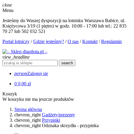
close
Menu
Jesteśmy do Waszej dyspozycji na lotnisku Warszawa Babice, ul.
Księżycowa 3/19 (1 piętro) w godz. 10:00 - 17:00 lub tel.: 22 835
70 27 lub 502 032 521
Portal lotniczy
/
Gdzie jesteśmy?
/
O nas
/
Kontakt
/
Regulamin
view_headline
search
person
Zaloguj się
0
0,00 zł
Koszyk
W koszyku nie ma jeszcze produktów
Strona główna
chevron_right
Gadżety/prezenty
chevron_right
Przypinki
chevron_right
Odznaka skrzydła - przypinka