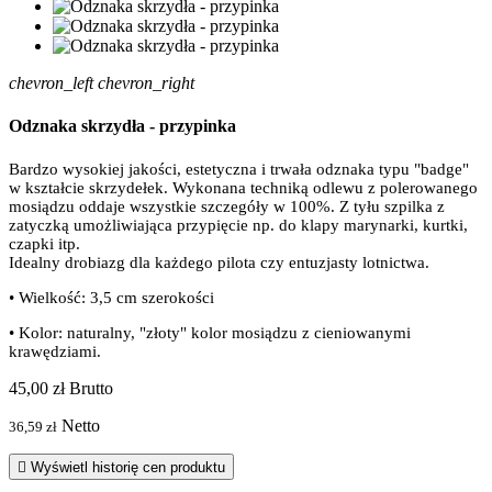
chevron_left
chevron_right
Odznaka skrzydła - przypinka
Bardzo wysokiej jakości, estetyczna i trwała odznaka typu "badge"
w kształcie skrzydełek. Wykonana techniką odlewu z polerowanego
mosiądzu oddaje wszystkie szczegóły w 100%. Z tyłu szpilka z
zatyczką umożliwiająca przypięcie np. do klapy marynarki, kurtki,
czapki itp.
Idealny drobiazg dla każdego pilota czy entuzjasty lotnictwa.
• Wielkość: 3,5 cm szerokości
• Kolor: naturalny, "złoty" kolor mosiądzu z cieniowanymi
krawędziami.
45,00 zł
Brutto
Netto
36,59 zł

Wyświetl historię cen produktu