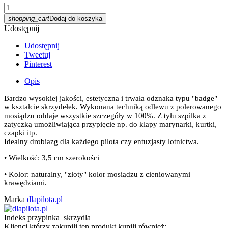
shopping_cart
Dodaj do koszyka
Udostępnij
Udostępnij
Tweetuj
Pinterest
Opis
Bardzo wysokiej jakości, estetyczna i trwała odznaka typu "badge"
w kształcie skrzydełek. Wykonana techniką odlewu z polerowanego
mosiądzu oddaje wszystkie szczegóły w 100%. Z tyłu szpilka z
zatyczką umożliwiająca przypięcie np. do klapy marynarki, kurtki,
czapki itp.
Idealny drobiazg dla każdego pilota czy entuzjasty lotnictwa.
• Wielkość: 3,5 cm szerokości
• Kolor: naturalny, "złoty" kolor mosiądzu z cieniowanymi
krawędziami.
Marka
dlapilota.pl
Indeks
przypinka_skrzydla
Klienci którzy zakupili ten produkt kupili również: