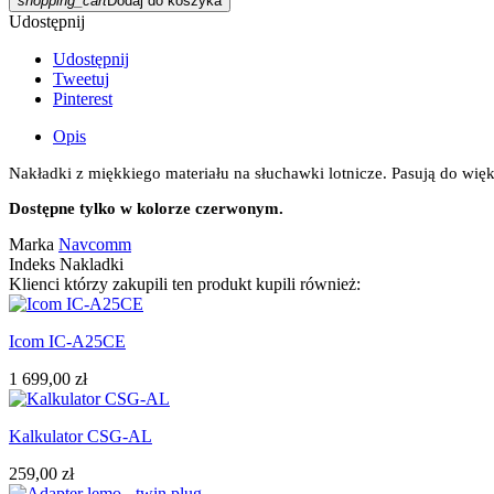
shopping_cart
Dodaj do koszyka
Udostępnij
Udostępnij
Tweetuj
Pinterest
Opis
Nakładki z miękkiego materiału na słuchawki lotnicze. Pasują do wię
Dostępne tylko w kolorze czerwonym.
Marka
Navcomm
Indeks
Nakladki
Klienci którzy zakupili ten produkt kupili również:
Icom IC-A25CE
1 699,00 zł
Kalkulator CSG-AL
259,00 zł