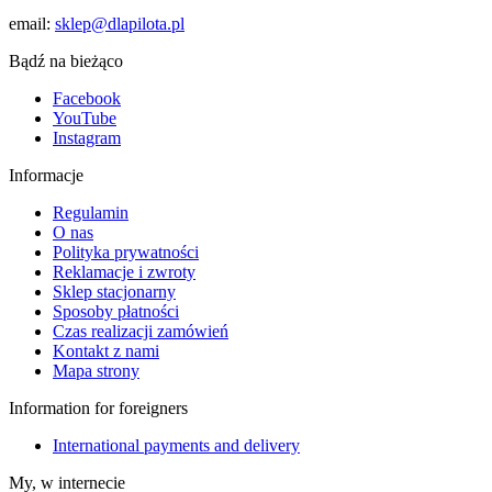
email:
sklep@dlapilota.pl
Bądź na bieżąco
Facebook
YouTube
Instagram
Informacje
Regulamin
O nas
Polityka prywatności
Reklamacje i zwroty
Sklep stacjonarny
Sposoby płatności
Czas realizacji zamówień
Kontakt z nami
Mapa strony
Information for foreigners
International payments and delivery
My, w internecie