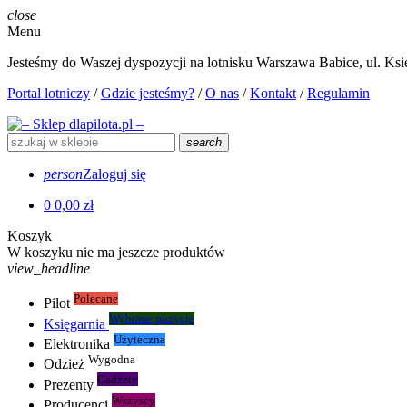
close
Menu
Jesteśmy do Waszej dyspozycji na lotnisku Warszawa Babice, ul. Księ
Portal lotniczy
/
Gdzie jesteśmy?
/
O nas
/
Kontakt
/
Regulamin
search
person
Zaloguj się
0
0,00 zł
Koszyk
W koszyku nie ma jeszcze produktów
view_headline
Polecane
Pilot
Wybrane pozycje
Księgarnia
Użyteczna
Elektronika
Wygodna
Odzież
Gadżety
Prezenty
Wszyscy
Producenci