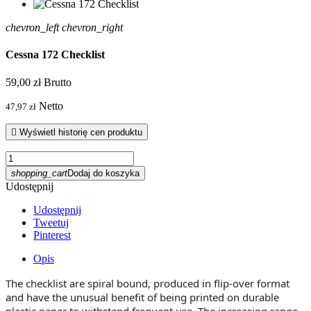
chevron_left
chevron_right
Cessna 172 Checklist
59,00 zł
Brutto
Netto
47,97 zł

Wyświetl historię cen produktu
shopping_cart
Dodaj do koszyka
Udostępnij
Udostępnij
Tweetuj
Pinterest
Opis
The checklist are spiral bound, produced in flip-over format
and have the unusual benefit of being printed on durable
plastic paper to withstand frequent use. The increasing range