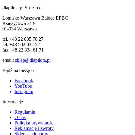
dlapilota.pl Sp. z o.o.
Lotnisko Warszawa Babice EPBC
Księżycowa 3/19
01-934 Warszawa
tel. +48 22 835 70 27
tel. +48 502 032 521
fax +48 22 834 61 71
email:
sklep@dlapilota.pl
Bądź na bieżąco
Facebook
YouTube
Instagram
Informacje
Regulamin
O nas
Polityka prywatności
Reklamacje i zwroty
Sklep stacjonarny