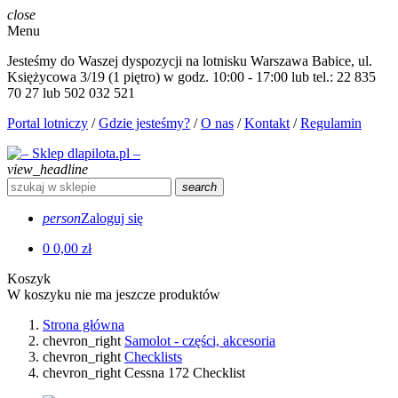
close
Menu
Jesteśmy do Waszej dyspozycji na lotnisku Warszawa Babice, ul.
Księżycowa 3/19 (1 piętro) w godz. 10:00 - 17:00 lub tel.: 22 835
70 27 lub 502 032 521
Portal lotniczy
/
Gdzie jesteśmy?
/
O nas
/
Kontakt
/
Regulamin
view_headline
search
person
Zaloguj się
0
0,00 zł
Koszyk
W koszyku nie ma jeszcze produktów
Strona główna
chevron_right
Samolot - części, akcesoria
chevron_right
Checklists
chevron_right
Cessna 172 Checklist