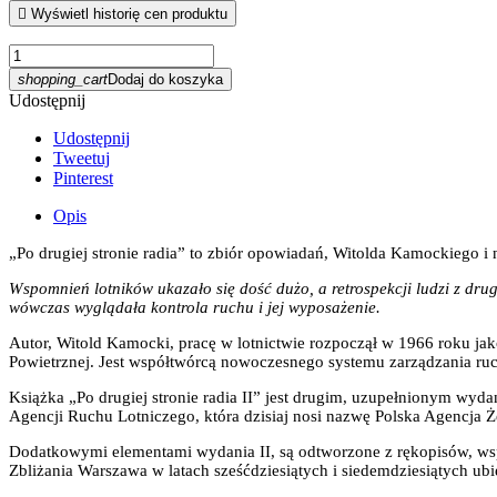

Wyświetl historię cen produktu
shopping_cart
Dodaj do koszyka
Udostępnij
Udostępnij
Tweetuj
Pinterest
Opis
„Po drugiej stronie radia” to zbiór opowiadań, Witolda Kamockiego i
Wspomnień lotników ukazało się dość dużo, a retrospekcji ludzi z drug
wówczas wyglądała kontrola ruchu i jej wyposażenie.
Autor, Witold Kamocki, pracę w lotnictwie rozpoczął w 1966 roku jak
Powietrznej. Jest współtwórcą nowoczesnego systemu zarządzania ru
Książka „Po drugiej stronie radia II” jest drugim, uzupełnionym wy
Agencji Ruchu Lotniczego, która dzisiaj nosi nazwę Polska Agencja 
Dodatkowymi elementami wydania II, są odtworzone z rękopisów, wspo
Zbliżania Warszawa w latach sześćdziesiątych i siedemdziesiątych ubi