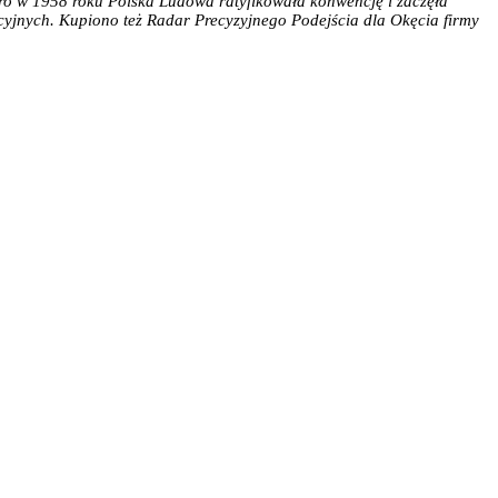
iero w 1958 roku Polska Ludowa ratyfikowała konwencję i zaczęła
yjnych. Kupiono też Radar Precyzyjnego Podejścia dla Okęcia firmy