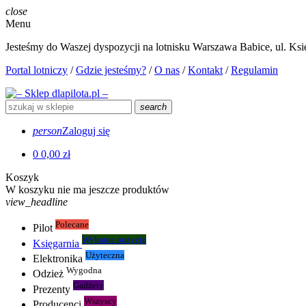
close
Menu
Jesteśmy do Waszej dyspozycji na lotnisku Warszawa Babice, ul. Księ
Portal lotniczy
/
Gdzie jesteśmy?
/
O nas
/
Kontakt
/
Regulamin
search
person
Zaloguj się
0
0,00 zł
Koszyk
W koszyku nie ma jeszcze produktów
view_headline
Polecane
Pilot
Wybrane pozycje
Księgarnia
Użyteczna
Elektronika
Wygodna
Odzież
Gadżety
Prezenty
Wszyscy
Producenci