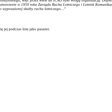
du londyńskiego, więc przez wiele lat ICAO było wrogą organizacją. Dop
utworzenie w 1959 roku Zarządu Ruchu Lotniczego i Lotnisk Komunikac
io wyposażonej służby ruchu lotniczego…”
ę jej podczas lotu jako pasażer.