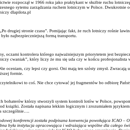
ictwie rozpoczął w 1966 roku jako praktykant w służbie ruchu lotnicz
czesnego sytemu zarządzania ruchem lotniczym w Polsce. Dwukrotnie o
iczy dlapilota.pl
„Po drugiej stronie czasu”. Pomijając fakt, że ruch lotniczy rośnie law
yło najbezpieczniejszą formą transportu.
yny, oczami kontrolera którego najważniejszym priorytetem jest bezpie
otniczy cwaniak”, który liczy że mu się uda czy w końcu profesjonalista 
. Nie oceniam, czy lepsi czy gorsi. Oni mają ten szósty zmysł. Zwracają
szej formie.
e czytelnikowi to coś. Nie chce cytować jej fragmentów bo odbiorę Państ
nych bohaterów którzy stworzyli system kontroli lotów w Polsce, powspo
 od książki. Została napisana lekkim logicznym i zrozumiałem językie
ra szczególnie….
rodowej konferencji została podpisana konwencja powołująca ICAO – O
na była instytucja opracowująca i wdrażająca wspólne dla całego świ