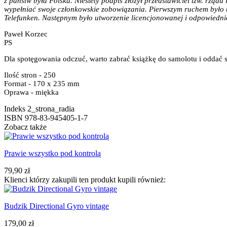
z państw była Polska. Niestety podpis złożył przedstawiciel tzw. rzą
wypełniać swoje członkowskie zobowiązania. Pierwszym ruchem było 
Telefunken. Następnym było utworzenie licencjonowanej i odpowiedn
Paweł Korzec
PS
Dla spotęgowania odczuć, warto zabrać książkę do samolotu i oddać si
Ilość stron - 250
Format - 170 x 235 mm
Oprawa - miękka
Indeks
2_strona_radia
ISBN
978-83-945405-1-7
Zobacz także
Prawie wszystko pod kontrolą
79,90 zł
Klienci którzy zakupili ten produkt kupili również:
Budzik Directional Gyro vintage
179,00 zł