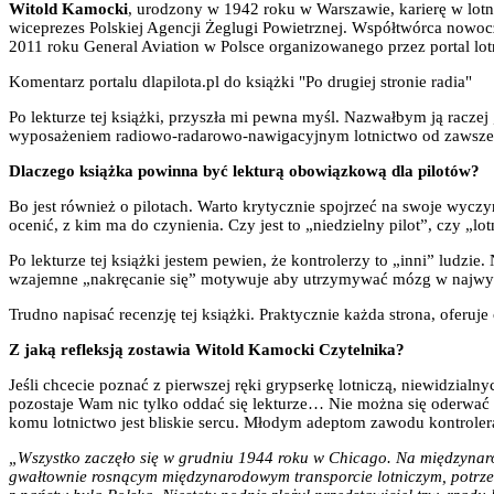
Witold Kamocki
, urodzony w 1942 roku w Warszawie, karierę w lotn
wiceprezes Polskiej Agencji Żeglugi Powietrznej. Współtwórca nowo
2011 roku General Aviation w Polsce organizowanego przez portal lotn
Komentarz portalu dlapilota.pl do książki "Po drugiej stronie radia"
Po lekturze tej książki, przyszła mi pewna myśl. Nazwałbym ją raczej 
wyposażeniem radiowo-radarowo-nawigacyjnym lotnictwo od zawsze b
Dlaczego książka powinna być lekturą obowiązkową dla pilotów?
Bo jest również o pilotach. Warto krytycznie spojrzeć na swoje wycz
ocenić, z kim ma do czynienia. Czy jest to „niedzielny pilot”, czy „l
Po lekturze tej książki jestem pewien, że kontrolerzy to „inni” ludzie
wzajemne „nakręcanie się” motywuje aby utrzymywać mózg w najwyż
Trudno napisać recenzję tej książki. Praktycznie każda strona, oferuj
Z jaką refleksją zostawia Witold Kamocki Czytelnika?
Jeśli chcecie poznać z pierwszej ręki grypserkę lotniczą, niewidzial
pozostaje Wam nic tylko oddać się lekturze… Nie można się oderwać
komu lotnictwo jest bliskie sercu. Młodym adeptom zawodu kontrole
„Wszystko zaczęło się w grudniu 1944 roku w Chicago. Na międzyna
gwałtownie rosnącym międzynarodowym transporcie lotniczym, potrzeb