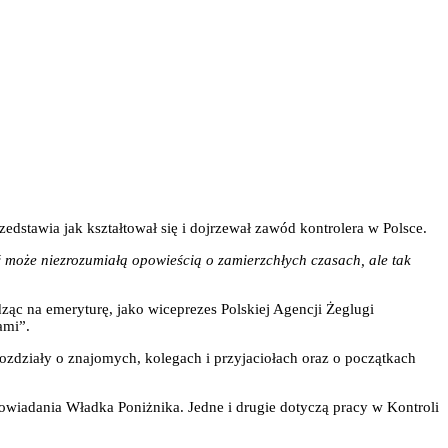
edstawia jak kształtował się i dojrzewał zawód kontrolera w Polsce.
yć może niezrozumiałą opowieścią o zamierzchłych czasach, ale tak
ząc na emeryturę, jako wiceprezes Polskiej Agencji Żeglugi
ami”.
ozdziały o znajomych, kolegach i przyjaciołach oraz o początkach
owiadania Władka Poniżnika. Jedne i drugie dotyczą pracy w Kontroli