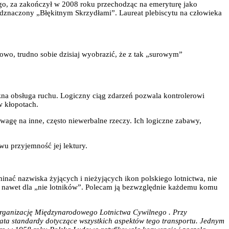
ego, za zakończył w 2008 roku przechodząc na emeryturę jako
dznaczony „Błękitnym Skrzydłami”. Laureat plebiscytu na człowieka
inowo, trudno sobie dzisiaj wyobrazić, że z tak „surowym”
czna obsługa ruchu. Logiczny ciąg zdarzeń pozwala kontrolerowi
w kłopotach.
 uwagę na inne, często niewerbalne rzeczy. Ich logiczne zabawy,
wu przyjemność jej lektury.
minać nazwiska żyjących i nieżyjących ikon polskiego lotnictwa, nie
m nawet dla „nie lotników”. Polecam ją bezwzględnie każdemu komu
rganizację Międzynarodowego Lotnictwa Cywilnego . Przy
ata standardy dotyczące wszystkich aspektów tego transportu. Jednym