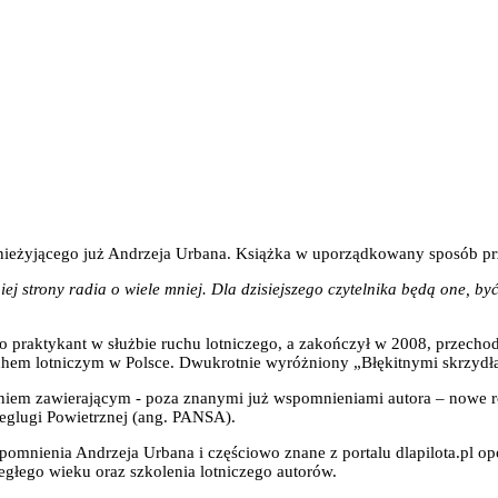
 nieżyjącego już Andrzeja Urbana. Książka w uporządkowany sposób prz
iej strony radia o wiele mniej. Dla dzisiejszego czytelnika będą one, b
o praktykant w służbie ruchu lotniczego, a zakończył w 2008, przechod
chem lotniczym w Polsce. Dwukrotnie wyróżniony „Błękitnymi skrzydł
daniem zawierającym - poza znanymi już wspomnieniami autora – nowe r
Żeglugi Powietrznej (ang. PANSA).
mnienia Andrzeja Urbana i częściowo znane z portalu dlapilota.pl op
egłego wieku oraz szkolenia lotniczego autorów.