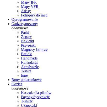
Mapy IFR
Mapy VFR
Atlasy
Foliopisy do map
Oprogramowanie
Gadżety/prezenty
add
remove
Paski
Zegary
Naklejki
Przypinki
Magnesy lotnicze
Breloki
Handmade
Kalendarze
AeroPuzzle
T-shirt
Inne
Bony podarunkowe
Odzież
add
remove
Koszule dla pilotów
Pagony/dystynkcje
T-shirty
Czapeczki