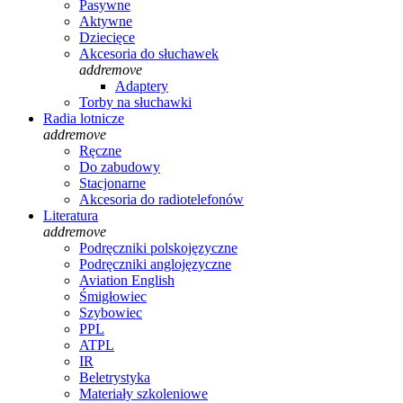
Pasywne
Aktywne
Dziecięce
Akcesoria do słuchawek
add
remove
Adaptery
Torby na słuchawki
Radia lotnicze
add
remove
Ręczne
Do zabudowy
Stacjonarne
Akcesoria do radiotelefonów
Literatura
add
remove
Podręczniki polskojęzyczne
Podręczniki anglojęzyczne
Aviation English
Śmigłowiec
Szybowiec
PPL
ATPL
IR
Beletrystyka
Materiały szkoleniowe