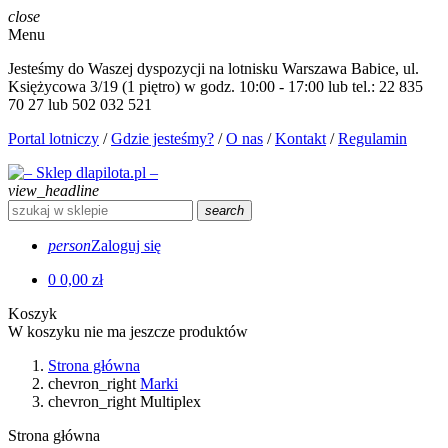
close
Menu
Jesteśmy do Waszej dyspozycji na lotnisku Warszawa Babice, ul.
Księżycowa 3/19 (1 piętro) w godz. 10:00 - 17:00 lub tel.: 22 835
70 27 lub 502 032 521
Portal lotniczy
/
Gdzie jesteśmy?
/
O nas
/
Kontakt
/
Regulamin
view_headline
search
person
Zaloguj się
0
0,00 zł
Koszyk
W koszyku nie ma jeszcze produktów
Strona główna
chevron_right
Marki
chevron_right
Multiplex
Strona główna