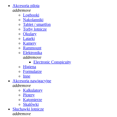
Akcesoria pilota
add
remove
Logbooki
Nakolanniki
Tablet / smartfon
Torby lotnicze
Okulary
Latarki
Kamery
Rammount
Elektronika
add
remove
Electronic Conspicuity
Higiena
Formularze
Inne
Akcesoria nawigacyjne
add
remove
Kalkulatory
Plotery
Kątomierze
Skalówki
Słuchawki lotnicze
add
remove