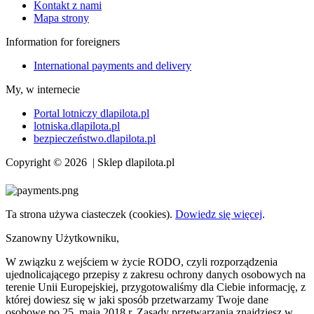
Kontakt z nami
Mapa strony
Information for foreigners
International payments and delivery
My, w internecie
Portal lotniczy dlapilota.pl
lotniska.dlapilota.pl
bezpieczeństwo.dlapilota.pl
Copyright © 2026 | Sklep dlapilota.pl
Ta strona używa ciasteczek (cookies).
Dowiedz się więcej
.
Szanowny Użytkowniku,
W związku z wejściem w życie RODO, czyli rozporządzenia
ujednolicającego przepisy z zakresu ochrony danych osobowych na
terenie Unii Europejskiej, przygotowaliśmy dla Ciebie informację, z
której dowiesz się w jaki sposób przetwarzamy Twoje dane
osobowe po 25. maja 2018 r. Zasady przetwarzania znajdziesz w