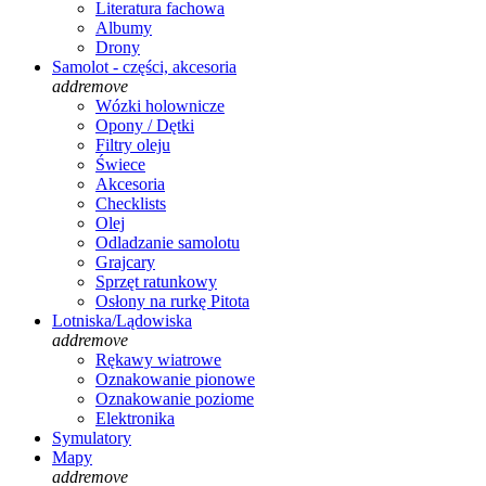
Literatura fachowa
Albumy
Drony
Samolot - części, akcesoria
add
remove
Wózki holownicze
Opony / Dętki
Filtry oleju
Świece
Akcesoria
Checklists
Olej
Odladzanie samolotu
Grajcary
Sprzęt ratunkowy
Osłony na rurkę Pitota
Lotniska/Lądowiska
add
remove
Rękawy wiatrowe
Oznakowanie pionowe
Oznakowanie poziome
Elektronika
Symulatory
Mapy
add
remove