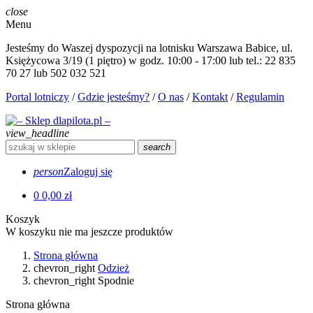
close
Menu
Jesteśmy do Waszej dyspozycji na lotnisku Warszawa Babice, ul.
Księżycowa 3/19 (1 piętro) w godz. 10:00 - 17:00 lub tel.: 22 835
70 27 lub 502 032 521
Portal lotniczy
/
Gdzie jesteśmy?
/
O nas
/
Kontakt
/
Regulamin
view_headline
search
person
Zaloguj się
0
0,00 zł
Koszyk
W koszyku nie ma jeszcze produktów
Strona główna
chevron_right
Odzież
chevron_right
Spodnie
Strona główna