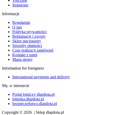
YouTube
Instagram
Informacje
Regulamin
O nas
Polityka prywatności
Reklamacje i zwroty
Sklep stacjonarny
Sposoby płatności
Czas realizacji zamówień
Kontakt z nami
Mapa strony
Information for foreigners
International payments and delivery
My, w internecie
Portal lotniczy dlapilota.pl
lotniska.dlapilota.pl
bezpieczeństwo.dlapilota.pl
Copyright © 2026 | Sklep dlapilota.pl