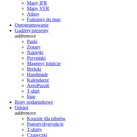
Mapy IFR
Mapy VFR
Atlasy
Foliopisy do map
Oprogramowanie
Gadżety/prezenty
add
remove
Paski
Zegary
Naklejki
Przypinki
Magnesy lotnicze
Breloki
Handmade
Kalendarze
AeroPuzzle
T-shirt
Inne
Bony podarunkowe
Odzież
add
remove
Koszule dla pilotów
Pagony/dystynkcje
T-shirty
Czapeczki