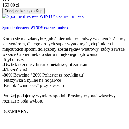
169,00 zł
Dodaj do koszyka
Kup
Spodnie dresowe WINDY czarne - unisex
Komu się nie zdarzyło zgubić kierunku w leniwy weekend? Znamy
ten syndrom, dlatego do tych super wygodnych, cieplutkich i
mięciutkich spodni dołączony został rękaw wiatrowy, który zawsze
wskaże Ci kierunek do startu i miękkiego lądowania.
-Styl unisex
-Dwie kieszenie z boku z metalowymi zamkami
-Kieszeń z tyłu
-80% Bawełna / 20% Poliester (z recyklingu)
-Naszywka Skyline na nogawce
-Brelok "windsock" przy kieszeni
Poniżej podajemy wymiary spodni. Prosimy wybrać właściwy
rozmiar z pola wyboru.
ROZMIARY: