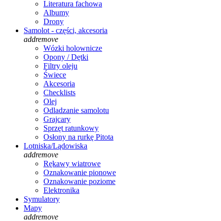
Literatura fachowa
Albumy
Drony
Samolot - części, akcesoria
add
remove
Wózki holownicze
Opony / Dętki
Filtry oleju
Świece
Akcesoria
Checklists
Olej
Odladzanie samolotu
Grajcary
Sprzęt ratunkowy
Osłony na rurkę Pitota
Lotniska/Lądowiska
add
remove
Rękawy wiatrowe
Oznakowanie pionowe
Oznakowanie poziome
Elektronika
Symulatory
Mapy
add
remove