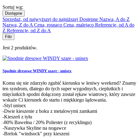
Sortuj wg:
Dostępne
Sprzedaż, od najwyższej do najniższej
Dostępne
Nazwa, A do Z
Nazwa, Z do A
Cena, rosnąco
Cena, malejąco
Referencje, od A do
Z
Referencje, od Z do A
Filtr
Jest 2 produktów.
Spodnie dresowe WINDY szare - unisex
Komu się nie zdarzyło zgubić kierunku w leniwy weekend? Znamy
ten syndrom, dlatego do tych super wygodnych, cieplutkich i
mięciutkich spodni dołączony został rękaw wiatrowy, który zawsze
wskaże Ci kierunek do startu i miękkiego lądowania.
-Styl unisex
-Dwie kieszenie z boku z metalowymi zamkami
-Kieszeń z tyłu
-80% Bawełna / 20% Poliester (z recyklingu)
-Naszywka Skyline na nogawce
-Brelok "windsock" przy kieszeni