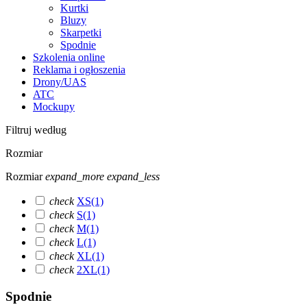
Kurtki
Bluzy
Skarpetki
Spodnie
Szkolenia online
Reklama i ogłoszenia
Drony/UAS
ATC
Mockupy
Filtruj według
Rozmiar
Rozmiar
expand_more
expand_less
check
XS
(1)
check
S
(1)
check
M
(1)
check
L
(1)
check
XL
(1)
check
2XL
(1)
Spodnie