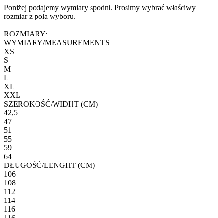
Poniżej podajemy wymiary spodni. Prosimy wybrać właściwy
rozmiar z pola wyboru.
ROZMIARY:
WYMIARY/MEASUREMENTS
XS
S
M
L
XL
XXL
SZEROKOŚĆ/WIDHT (CM)
42,5
47
51
55
59
64
DŁUGOŚĆ/LENGHT (CM)
106
108
112
114
116
116