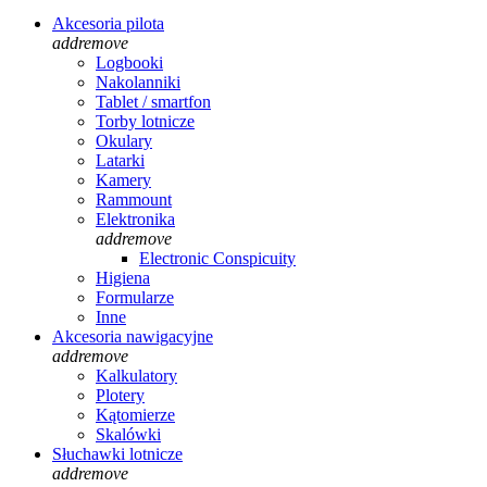
Akcesoria pilota
add
remove
Logbooki
Nakolanniki
Tablet / smartfon
Torby lotnicze
Okulary
Latarki
Kamery
Rammount
Elektronika
add
remove
Electronic Conspicuity
Higiena
Formularze
Inne
Akcesoria nawigacyjne
add
remove
Kalkulatory
Plotery
Kątomierze
Skalówki
Słuchawki lotnicze
add
remove