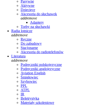
Pasywne
Aktywne
Dziecięce
Akcesoria do słuchawek
add
remove
Adaptery
Torby na słuchawki
Radia lotnicze
add
remove
Ręczne
Do zabudowy
Stacjonarne
Akcesoria do radiotelefonów
Literatura
add
remove
Podręczniki polskojęzyczne
Podręczniki anglojęzyczne
Aviation English
Śmigłowiec
Szybowiec
PPL
ATPL
IR
Beletrystyka
Materiały szkoleniowe