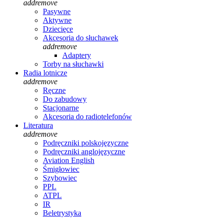
add
remove
Pasywne
Aktywne
Dziecięce
Akcesoria do słuchawek
add
remove
Adaptery
Torby na słuchawki
Radia lotnicze
add
remove
Ręczne
Do zabudowy
Stacjonarne
Akcesoria do radiotelefonów
Literatura
add
remove
Podręczniki polskojęzyczne
Podręczniki anglojęzyczne
Aviation English
Śmigłowiec
Szybowiec
PPL
ATPL
IR
Beletrystyka