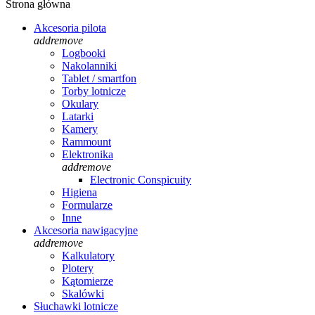
Strona główna
Akcesoria pilota
add
remove
Logbooki
Nakolanniki
Tablet / smartfon
Torby lotnicze
Okulary
Latarki
Kamery
Rammount
Elektronika
add
remove
Electronic Conspicuity
Higiena
Formularze
Inne
Akcesoria nawigacyjne
add
remove
Kalkulatory
Plotery
Kątomierze
Skalówki
Słuchawki lotnicze