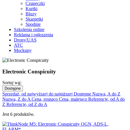
Czapeczki
Kurtki
Bluzy
Skarpetki
Spodnie
Szkolenia online
Reklama i ogłoszenia
Drony/UAS
ATC
Mockupy
Electronic Conspicuity
Sortuj wg:
Dostępne
Sprzedaż, od najwyższej do najniższej
Dostępne
Nazwa, A do Z
Nazwa, Z do A
Cena, rosnąco
Cena, malejąco
Referencje, od A do
Z
Referencje, od Z do A
Jest 6 produktów.