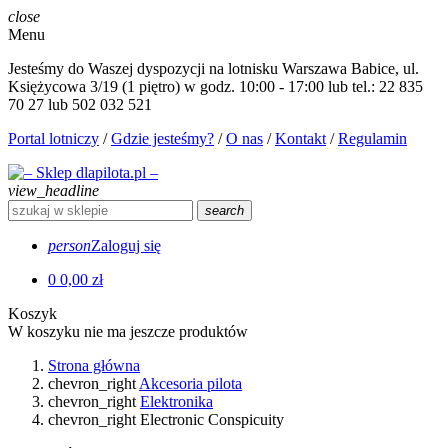
close
Menu
Jesteśmy do Waszej dyspozycji na lotnisku Warszawa Babice, ul.
Księżycowa 3/19 (1 piętro) w godz. 10:00 - 17:00 lub tel.: 22 835
70 27 lub 502 032 521
Portal lotniczy
/
Gdzie jesteśmy?
/
O nas
/
Kontakt
/
Regulamin
view_headline
search
person
Zaloguj się
0
0,00 zł
Koszyk
W koszyku nie ma jeszcze produktów
Strona główna
chevron_right
Akcesoria pilota
chevron_right
Elektronika
chevron_right
Electronic Conspicuity