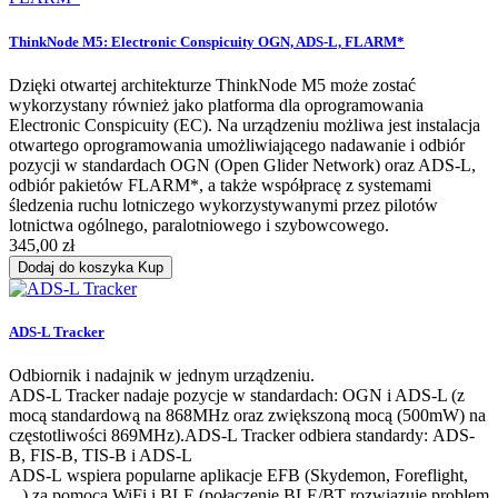
ThinkNode M5: Electronic Conspicuity OGN, ADS-L, FLARM*
Dzięki otwartej architekturze ThinkNode M5 może zostać
wykorzystany również jako platforma dla oprogramowania
Electronic Conspicuity (EC). Na urządzeniu możliwa jest instalacja
otwartego oprogramowania umożliwiającego nadawanie i odbiór
pozycji w standardach OGN (Open Glider Network) oraz ADS-L,
odbiór pakietów FLARM*, a także współpracę z systemami
śledzenia ruchu lotniczego wykorzystywanymi przez pilotów
lotnictwa ogólnego, paralotniowego i szybowcowego.
345,00 zł
Dodaj do koszyka
Kup
ADS-L Tracker
Odbiornik i nadajnik w jednym urządzeniu.
ADS-L Tracker nadaje pozycje w standardach: OGN i ADS-L (z
mocą standardową na 868MHz oraz zwiększoną mocą (500mW) na
częstotliwości 869MHz).ADS-L Tracker odbiera standardy: ADS-
B, FIS-B, TIS-B i ADS-L
ADS-L wspiera popularne aplikacje EFB (Skydemon, Foreflight,
...) za pomocą WiFi i BLE (połączenie BLE/BT rozwiązuje problem