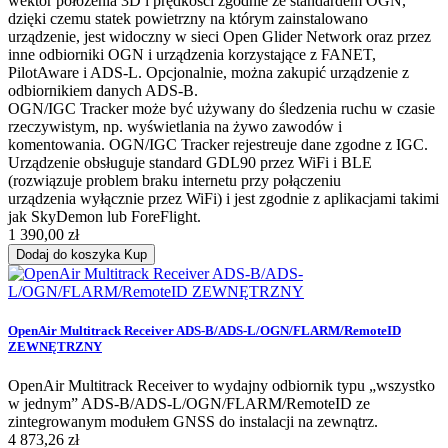
wektor położenia 3D i prędkości zgodnie ze standardem OGN,
dzięki czemu statek powietrzny na którym zainstalowano
urządzenie, jest widoczny w sieci Open Glider Network oraz przez
inne odbiorniki OGN i urządzenia korzystające z FANET,
PilotAware i ADS-L. Opcjonalnie, można zakupić urządzenie z
odbiornikiem danych ADS-B.
OGN/IGC Tracker może być używany do śledzenia ruchu w czasie
rzeczywistym, np. wyświetlania na żywo zawodów i
komentowania. OGN/IGC Tracker rejestreuje dane zgodne z IGC.
Urządzenie obsługuje standard GDL90 przez WiFi i BLE
(rozwiązuje problem braku internetu przy połączeniu
urządzenia wyłącznie przez WiFi) i jest zgodnie z aplikacjami takimi
jak SkyDemon lub ForeFlight.
1 390,00 zł
Dodaj do koszyka
Kup
OpenAir Multitrack Receiver ADS-B/ADS-L/OGN/FLARM/RemoteID
ZEWNĘTRZNY
OpenAir Multitrack Receiver to wydajny odbiornik typu „wszystko
w jednym” ADS-B/ADS-L/OGN/FLARM/RemoteID ze
zintegrowanym modułem GNSS do instalacji na zewnątrz.
4 873,26 zł