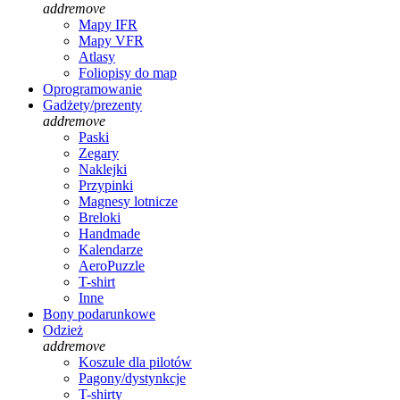
add
remove
Mapy IFR
Mapy VFR
Atlasy
Foliopisy do map
Oprogramowanie
Gadżety/prezenty
add
remove
Paski
Zegary
Naklejki
Przypinki
Magnesy lotnicze
Breloki
Handmade
Kalendarze
AeroPuzzle
T-shirt
Inne
Bony podarunkowe
Odzież
add
remove
Koszule dla pilotów
Pagony/dystynkcje
T-shirty