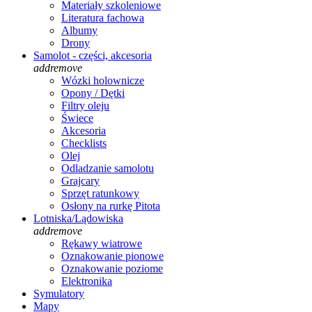
Materiały szkoleniowe
Literatura fachowa
Albumy
Drony
Samolot - części, akcesoria
add
remove
Wózki holownicze
Opony / Dętki
Filtry oleju
Świece
Akcesoria
Checklists
Olej
Odladzanie samolotu
Grajcary
Sprzęt ratunkowy
Osłony na rurkę Pitota
Lotniska/Lądowiska
add
remove
Rękawy wiatrowe
Oznakowanie pionowe
Oznakowanie poziome
Elektronika
Symulatory
Mapy