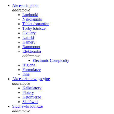
Akcesoria pilota
add
remove
Logbooki
Nakolanniki
Tablet / smartfon
Torby lotnicze
Okulary
Latarki
Kamery
Rammount
Elektronika
add
remove
Electronic Conspicuity
Higiena
Formularze
Inne
Akcesoria nawigacyjne
add
remove
Kalkulatory
Plotery
Kątomierze
Skalówki
Słuchawki lotnicze
add
remove