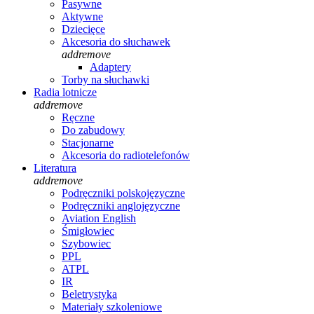
Pasywne
Aktywne
Dziecięce
Akcesoria do słuchawek
add
remove
Adaptery
Torby na słuchawki
Radia lotnicze
add
remove
Ręczne
Do zabudowy
Stacjonarne
Akcesoria do radiotelefonów
Literatura
add
remove
Podręczniki polskojęzyczne
Podręczniki anglojęzyczne
Aviation English
Śmigłowiec
Szybowiec
PPL
ATPL
IR
Beletrystyka
Materiały szkoleniowe