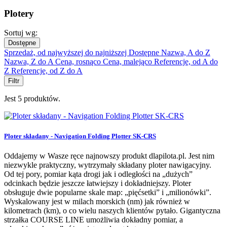
Plotery
Sortuj wg:
Dostępne
Sprzedaż, od najwyższej do najniższej
Dostępne
Nazwa, A do Z
Nazwa, Z do A
Cena, rosnąco
Cena, malejąco
Referencje, od A do
Z
Referencje, od Z do A
Filtr
Jest 5 produktów.
Ploter składany - Navigation Folding Plotter SK-CRS
Oddajemy w Wasze ręce najnowszy produkt dlapilota.pl. Jest nim
niezwykle praktyczny, wytrzymały składany ploter nawigacyjny.
Od tej pory, pomiar kąta drogi jak i odległości na „dużych”
odcinkach będzie jeszcze łatwiejszy i dokładniejszy. Ploter
obsługuje dwie popularne skale map: „pięćsetki” i „milionówki”.
Wyskalowany jest w milach morskich (nm) jak również w
kilometrach (km), o co wielu naszych klientów pytało. Gigantyczna
strzałka COURSE LINE umożliwia dokładny pomiar, a