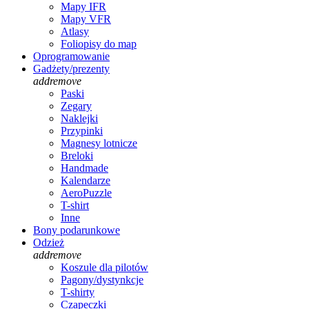
Mapy IFR
Mapy VFR
Atlasy
Foliopisy do map
Oprogramowanie
Gadżety/prezenty
add
remove
Paski
Zegary
Naklejki
Przypinki
Magnesy lotnicze
Breloki
Handmade
Kalendarze
AeroPuzzle
T-shirt
Inne
Bony podarunkowe
Odzież
add
remove
Koszule dla pilotów
Pagony/dystynkcje
T-shirty
Czapeczki