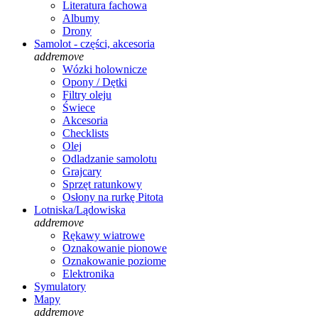
Literatura fachowa
Albumy
Drony
Samolot - części, akcesoria
add
remove
Wózki holownicze
Opony / Dętki
Filtry oleju
Świece
Akcesoria
Checklists
Olej
Odladzanie samolotu
Grajcary
Sprzęt ratunkowy
Osłony na rurkę Pitota
Lotniska/Lądowiska
add
remove
Rękawy wiatrowe
Oznakowanie pionowe
Oznakowanie poziome
Elektronika
Symulatory
Mapy
add
remove