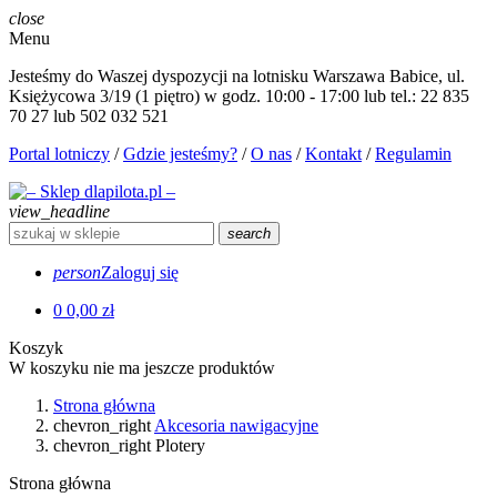
close
Menu
Jesteśmy do Waszej dyspozycji na lotnisku Warszawa Babice, ul.
Księżycowa 3/19 (1 piętro) w godz. 10:00 - 17:00 lub tel.: 22 835
70 27 lub 502 032 521
Portal lotniczy
/
Gdzie jesteśmy?
/
O nas
/
Kontakt
/
Regulamin
view_headline
search
person
Zaloguj się
0
0,00 zł
Koszyk
W koszyku nie ma jeszcze produktów
Strona główna
chevron_right
Akcesoria nawigacyjne
chevron_right
Plotery
Strona główna